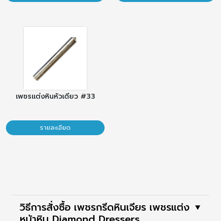
เพชรแต่งหินหัวเดียว #33
รายละเอียด
วิธีการสั่งซื้อ เพชรกรีดหินเจียร เพชรแต่ง
⯆
หน้าหิน Diamond Dressers