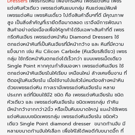
Dressers
เพชรกรีดหิน เฟืองกรอหิน เพชรแต่งหิน เพชร
แต่งหินหัวเดียว เพชรแต่งหินแบบกลุ่ม หินแต่งแม่พิมพ์
เพชรแต่งหิน เพชรหินเดี่ยว ไปถึงสินค้าอื่นๆที่ดี มีคุณภาพ
สูง เป็นสิ่งสำคัญที่เรายึดถือมาตลอด เราจึงมีการพัฒนา
สินค้าอย่างต่อเนื่องเพื่อให้ลูกค้าได้รับเฉพาะสินค้าที่ดี เพชร
กรีดหินเจียร เพชรแต่งหน้าหิน Diamond Dressers ใช้
ตกแต่งหน้าหินที่เป็นหินเจียรที่มีหน้ากว้าง และ หินที่มีความ
แข็งมาก เช่น หิน Cilicon Carbide (หินเจียรสีเขียว) เพชร
กลุ่ม ใช้กรีดหน้าหินตกแต่งได้เร็วกว่า แบบเพชรเม็ดเดียว
Single Point หากคุณกำลังมองหา เพชรแต่งหินเจียร ใช้
ตกแต่งหน้าหินเจียรไนให้เรียบ เหมือนใหม่ ล้างเศษชิ้นงาน ที่
ติดอยู่ในหินเจียรไน เมื่อใช้งานไปแล้วไม่คมต้องล้างหน้าหิน
ด้วยเพชรแต่งหิน ทางเรามีเพชรแต่งหินเจียรไน หลาย
ประเภท แต่ที่นิยมใช้มี2 ชนิด คือ เพชรแต่งหินเจียรใน ชนิด
หัวเดียว และ เพชรแต่งหินเจียรใน ชนิดเพชรกลุ่ม ถ้าหิน
มีหน้ากว้างากกว่า2นิ้ว หรือเป็นหินขนาดใหญ่ แนะนำใช้เพชร
แต่งหินแบบชนิดเพชรกลุ่ม เพชรแต่งหินเจียรใน ชนิดหัว
เดียว Single Point diamond dresser ขนาดก้านจับ มี
หลายขนาดก้านจับให้เลือก เพื่อให้ใส่ได้พอดีกับขนาดจิ๊ก ที่